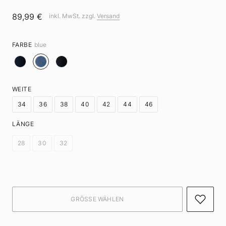
89,99 €
inkl. MwSt. zzgl.
Versand
FARBE
blue
WEITE
34
36
38
40
42
44
46
LÄNGE
28
30
32