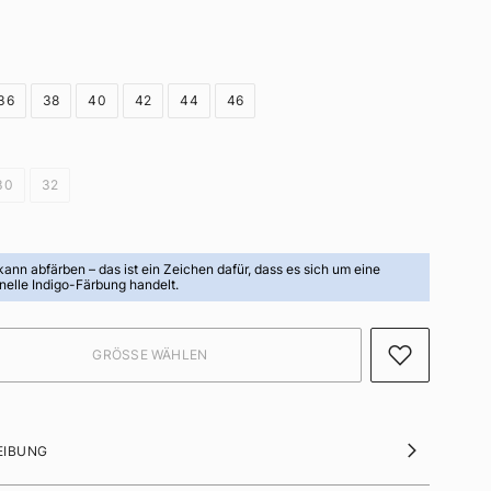
36
38
40
42
44
46
30
32
 kann abfärben
– das ist ein Zeichen dafür, dass es sich um eine
onelle Indigo-Färbung handelt.
EIBUNG