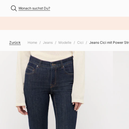
Wonach suchst Du?
NHALT ÜBERSPRINGEN
Zurück
Home
Jeans
Modelle
Cici
Jeans Cici mit Power St