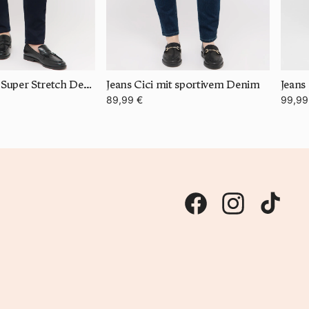
Jeans Cici mit Super Stretch Denim
Jeans Cici mit sportivem Denim
89,99 €
99,99