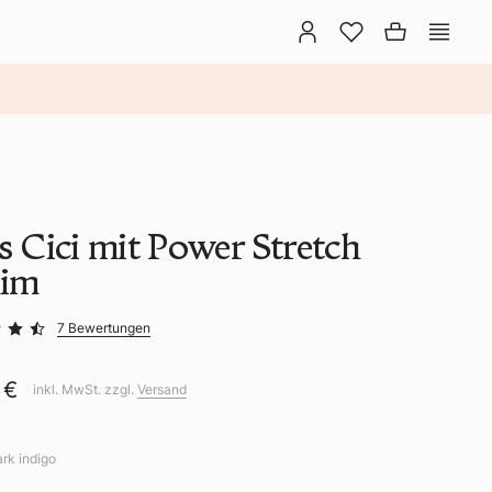
s Cici mit Power Stretch
im
7 Bewertungen
 €
inkl. MwSt. zzgl.
Versand
ark indigo