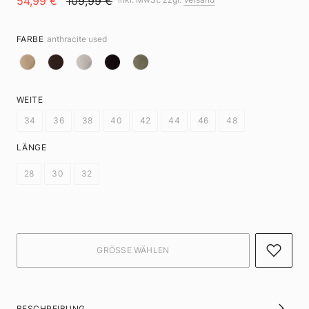
54,99 €
109,99 €
FARBE
anthracite used
WEITE
34
36
38
40
42
44
46
48
LÄNGE
28
30
32
BESCHREIBUNG