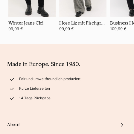
Winter Jeans Cici
Hose Liz mit Fischgratmuster
Business Ho
99,99 €
99,99 €
109,99 €
Made in Europe. Since 1980.
Fair und umweltfreundlich produziert
Kurze Lieferzeiten
14 Tage Rückgabe
About