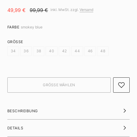
49,99 €
99,99 €
inkl. MwSt. zzgl.
Versand
FARBE
smokey blue
GRÖSSE
34
36
38
40
42
44
46
48
BESCHREIBUNG
DETAILS