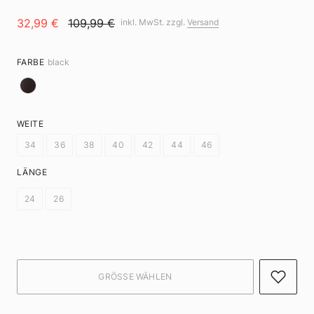
32,99 €
109,99 €
inkl. MwSt. zzgl.
Versand
FARBE
black
WEITE
34
36
38
40
42
44
46
LÄNGE
24
26