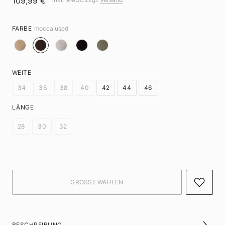
109,99 €
FARBE
mocca used
WEITE
34
36
38
40
42
44
46
LÄNGE
28
30
32
BESCHREIBUNG