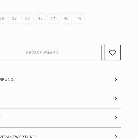
36
38
40
42
44
46
48
EIBUNG
L
 VERANTWORTUNG