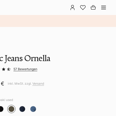
c Jeans Ornella
57 Bewertungen
 €
inkl. MwSt. zzgl.
Versand
haki used