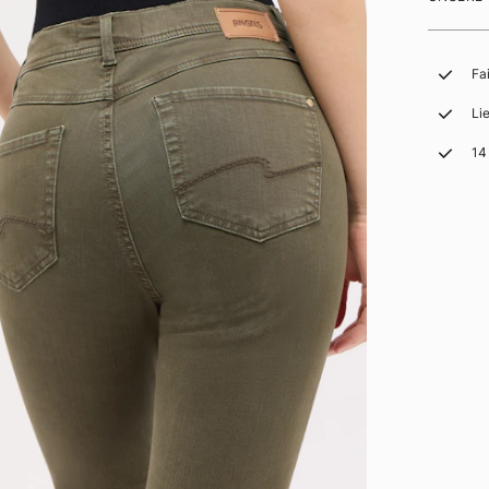
Fa
Li
14