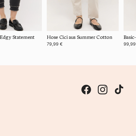
a Edgy Statement
Hose Cici aus Summer Cotton
Basic
79,99 €
99,99