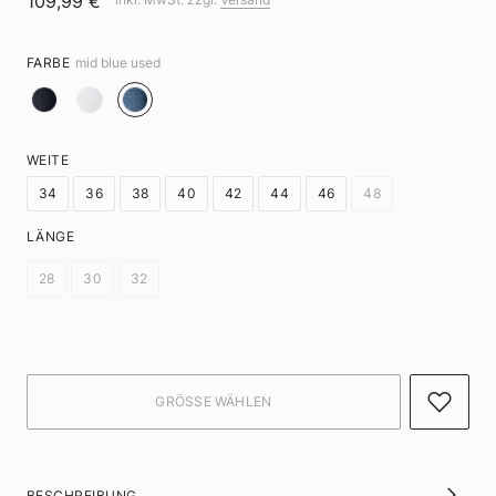
109,99 €
FARBE
mid blue used
WEITE
34
36
38
40
42
44
46
48
LÄNGE
28
30
32
BESCHREIBUNG